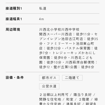
接道種別1
私道
接道幅員1
4m
周辺環境
川西北小学校川西中学校
関西スーパー川西店：徒歩11分・セ
ブンイレブン池田古江町店：徒歩35
分・ファミリーマート池田東山町
店：徒歩32分・パステル保育園：徒
歩7分・トレジャーキッズかわにし
保育園：徒歩8分・川西北こども
園：徒歩10分・川西萩原台郵便局：
徒歩12・鶯が丘第1公園：徒歩8分
設備・条件
都市ガス
二階建て
公営水道
２沿線以上利用可 / 陽当り良好 /
閑静な住宅地 / 和室 / ２階建 / 緑
豊かな住宅地 / 通風良好 / 眺望良