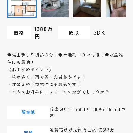
1380万
3DK
価格
間取
円
◆滝山駅より徒歩３分！◆土地約１８坪付き！◆収益物
件にも最適！
《おすすめポイント》
・緑が多く、落ち着いた街並みです！
・建替えや収益物件にも最適です！
・室内をお好みにリフォームいかがでしょうか？
兵庫県川西市滝山町 川西市滝山町戸
所在地
建
能勢電鉄妙見線滝山駅 徒歩3分
交通