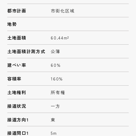
都市計画
市街化区域
地勢
土地面積
60.44m²
土地面積計測方式
公簿
建ぺい率
60%
容積率
160%
土地権利
所有権
接道状況
一方
接道方向1
東
接道間口1
5m