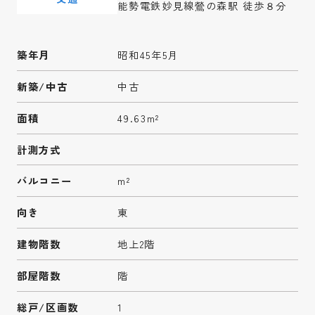
能勢電鉄妙見線鶯の森駅 徒歩８分
築年月
昭和45年5月
新築/中古
中古
面積
49.63m²
計測方式
バルコニー
m²
向き
東
建物階数
地上2階
部屋階数
階
総戸/区画数
1